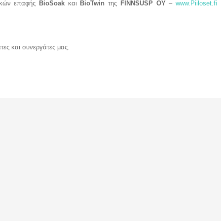
ακών επαφής
BioSoak
και
BioTwin
της
FINNSUSP OY
–
www.Piiloset.fi
τες και συνεργάτες μας.